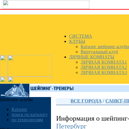
СИСТЕМА
КЛУБЫ
Каталог шейпинг-клубо
Виртуальный клуб
ЛИЧНЫЕ КОМНАТЫ
ЛИЧНАЯ КОМНАТА1
ЛИЧНАЯ КОМНАТА2
ЛИЧНАЯ КОМНАТА3
Шейпинг-клубы
ВСЕ ГОРОДА
/
САНКТ-П
Каталог
поиск по каталогу
Информация о шейпинг
по технологиям
Петербург