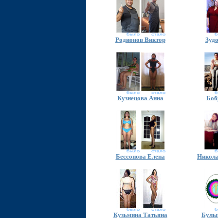
Родионов Виктор
Зуд
Кузнецова Анна
Боб
Бессонова Елена
Никола
Кузьмина Татьяна
Булы