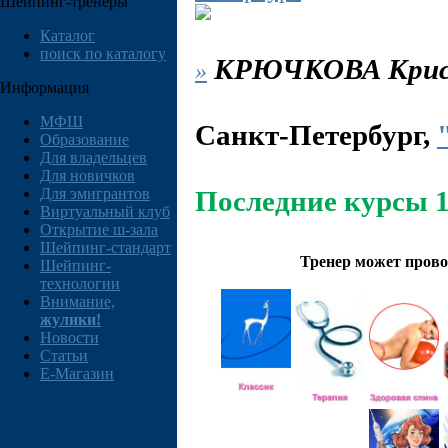
Шейпинг-тренеры
Каталог
поиск по каталогу
КРЮЧКОВА
Крис
»
Информация
МФШ
Санкт-Петербург
,
Образование
Для владельцев
Для новичков
Для эмигрантов
Последние курсы 1
Виртуальный клуб
Открытие ш-зала
Шейпинг-стандарт
Тренер может прово
Шейпинг-
технологии
Внимание,
жулики!
Новости
Статьи
E-Магазин