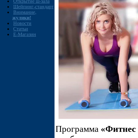
Открытие ш-зала
Шейпинг-стандарт
Внимание,
жулики!
Новости
Статьи
E-Магазин
Программа
«Фитнес