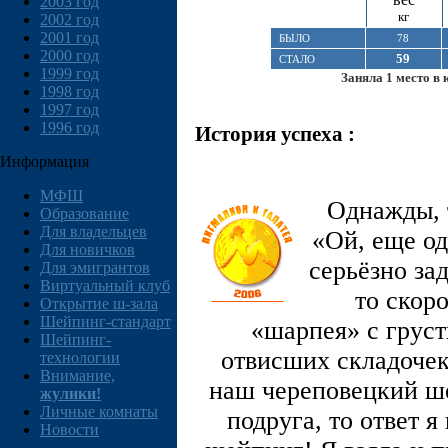
2003 год
кг
2002 год
2001 год
БЫЛО
78
2000 год
59
СТАЛО
1999 год
Заняла 1 место в 
1998 год
1997 год
1996 год
История успеха :
Информация
МФШ
Однажды, 
Образование
Для владельцев
«Ой, еще од
Для новичков
серьёзно за
Для эмигрантов
Виртуальный клуб
то скор
Открытие ш-зала
Шейпинг-стандарт
«шарпея» с грус
Шейпинг-
отвисших складочек»
технологии
Внимание,
наш череповецкий ш
жулики!
Личные комнаты
подруга, то ответ я
Новости