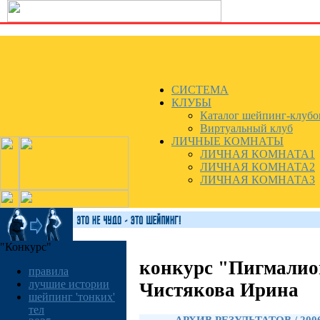
СИСТЕМА
КЛУБЫ
Каталог шейпинг-клубо
Виртуальный клуб
ЛИЧНЫЕ КОМНАТЫ
ЛИЧНАЯ КОМНАТА1
ЛИЧНАЯ КОМНАТА2
ЛИЧНАЯ КОМНАТА3
"Конкурс"
конкурс "Пигмалио
правила
лучшие истории
Чистякова Ирина
шейпинг 'тонких'
тел