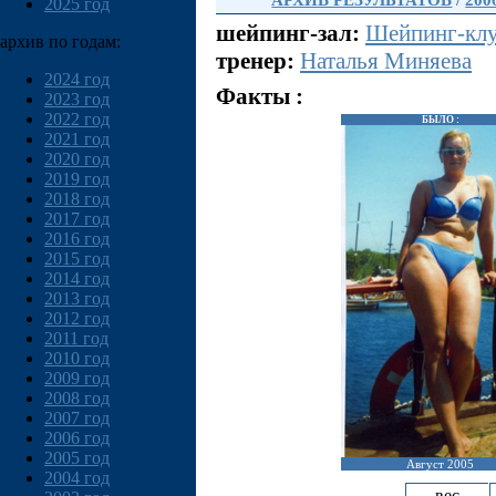
АРХИВ РЕЗУЛЬТАТОВ
/
200
2025 год
шейпинг-зал:
Шейпинг-клу
архив по годам:
тренер:
Наталья Миняева
2024 год
Факты :
2023 год
2022 год
БЫЛО :
2021 год
2020 год
2019 год
2018 год
2017 год
2016 год
2015 год
2014 год
2013 год
2012 год
2011 год
2010 год
2009 год
2008 год
2007 год
2006 год
2005 год
Август 2005
2004 год
вес