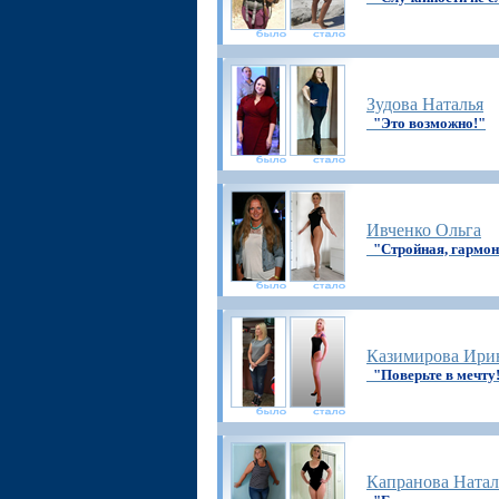
Зудова Наталья
"Это возможно!"
Ивченко Ольга
"Стройная, гармон
Казимирова Ири
"Поверьте в мечту
Капранова Натал