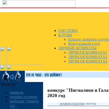
СИСТЕМА
КЛУБЫ
Каталог шейпинг-клубо
Виртуальный клуб
ЛИЧНЫЕ КОМНАТЫ
ЛИЧНАЯ КОМНАТА1
ЛИЧНАЯ КОМНАТА2
ЛИЧНАЯ КОМНАТА3
"Конкурс"
конкурс "Пигмалион и Гала
правила
2020 год
лучшие истории
шейпинг 'тонких'
АРХИВ РЕЗУЛЬТАТОВ
/ 2020 ГОД
тел