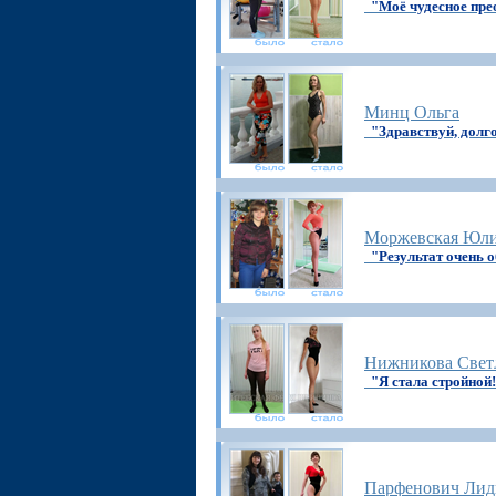
"Моё чудесное пре
Минц Ольга
"Здравствуй, долг
Моржевская Юл
"Результат очень 
Нижникова Свет
"Я стала стройной
Парфенович Лид