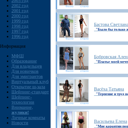
2003 год
2002 год
2001 год
2000 год
1999 год
Бастова Светлан
1998 год
"Было бы только 
1997 год
1996 год
Информация
МФШ
Бобровская Ален
Образование
"Платье моей мечт
Для владельцев
Для новичков
Для эмигрантов
Виртуальный клуб
Открытие ш-зала
Васёха Татьяна
Шейпинг-стандарт
"Терпение и труд в
Шейпинг-
технологии
Внимание,
жулики!
Личные комнаты
Васильева Елена
Новости
"Мне карантин пош