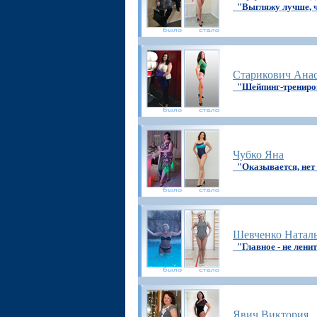
"Выгляжу лучше, 
Старикович Анас
"Шейпинг-трениров
Чубко Яна
"Оказывается, нет
Шевченко Натал
"Главное - не лени
Явич Виктория