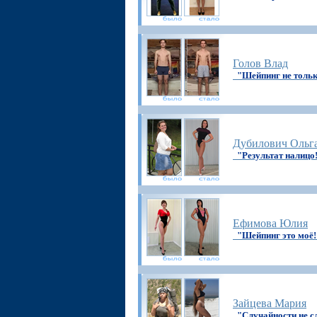
Голов Влад
"Шейпинг не тольк
Дубилович Ольг
"Результат налицо
Ефимова Юлия
"Шейпинг это моё!
Зайцева Мария
"Случайности не 