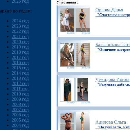
2025 год
Участницы :
Орлова Дарья
архив по годам:
"Счастливая и стр
2024 год
2023 год
2022 год
2021 год
2020 год
Балясникова Тат
2019 год
"Отличное настрое
2018 год
2017 год
2016 год
2015 год
2014 год
2013 год
Демидова Ирина
2012 год
"Результат даёт с
2011 год
2010 год
2009 год
2008 год
2007 год
2006 год
2005 год
Адилова Ольга
2004 год
"Получила то, о ч