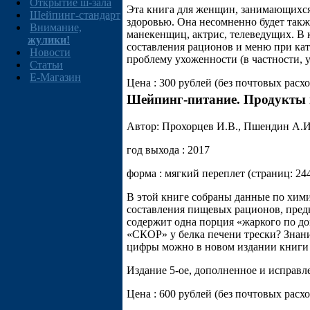
Открытие ш-зала
Эта книга для женщин, занимающихс
Шейпинг-стандарт
здоровью. Она несомненно будет такж
Внимание,
манекенщиц, актрис, телеведущих. В
жулики!
составления рационов и меню при кат
Новости
проблему ухоженности (в частности, у
Статьи
E-Магазин
Цена : 300 рублей (без почтовых расхо
Шейпинг-питание. Продукты и
Автоp: Прохорцев И.В., Пшендин А.И.
год выхода : 2017
фоpма : мягкий переплет (стpаниц: 24
В этой книге собраны данные по хим
составления пищевых рационов, предн
содержит одна порция «жаркого по д
«СКОР» у белка печени трески? Знан
цифры можно в новом издании книги 
Издание 5-ое, дополненное и исправл
Цена : 600 рублей (без почтовых расхо