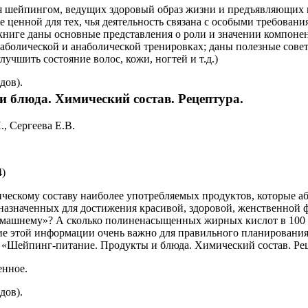
я шейпингом, ведущих здоровый образ жизни и предъявляющих 
е ценной для тех, чья деятельность связана с особыми требован
 книге даны основные представления о роли и значении компон
аболической и анаболической тренировках; даны полезные сове
лучшить состояние волос, кожи, ногтей и т.д.)
дов).
 блюда. Химический состав. Рецептура.
, Сергеева Е.В.
4)
ическому составу наиболее употребляемых продуктов, которые 
азначенных для достижения красивой, здоровой, женственной ф
омашнему»? А сколько полиненасыщенных жирных кислот в 100 г
ие этой информации очень важно для правильного планирования
«Шейпинг-питание. Продукты и блюда. Химический состав. Рец
енное.
дов).