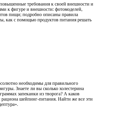
повышенные требования к своей внешности и
иями к фигуре и внешности: фотомоделей,
ентов пищи; подробно описаны правила
ты, как с помощью продуктов питания решать
абсолютно необходимы для правильного
игуры. Знаете ли вы сколько холестерина
раммах запеканки из творога? А каков
 рациона шейпинг-питания. Найти же все эти
ептура».