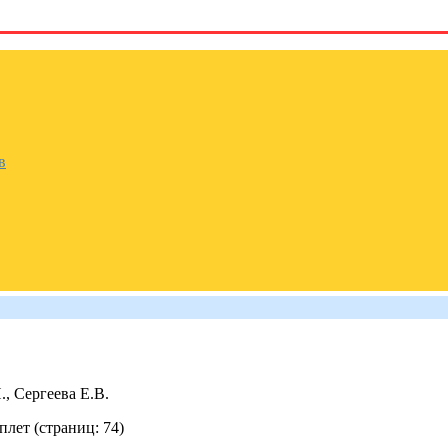
в
, Сергеева Е.В.
плет (стpаниц: 74)