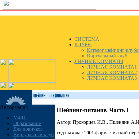
СИСТЕМА
КЛУБЫ
Каталог шейпинг-клубо
Виртуальный клуб
ЛИЧНЫЕ КОМНАТЫ
ЛИЧНАЯ КОМНАТА1
ЛИЧНАЯ КОМНАТА2
ЛИЧНАЯ КОМНАТА3
Информация
Шейпинг-питание. Часть I
МФШ
Автоp: Прохорцев И.В., Пшендин А.И.
Образование
Для новичков
год выхода : 2001 фоpма : мягкий пере
Виртуальный клуб